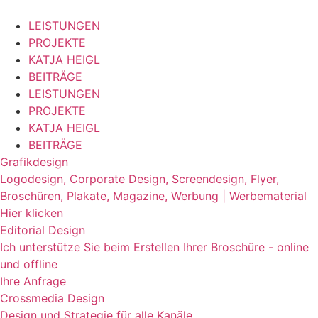
Zum
Inhalt
LEISTUNGEN
springen
PROJEKTE
KATJA HEIGL
BEITRÄGE
LEISTUNGEN
PROJEKTE
KATJA HEIGL
BEITRÄGE
Grafikdesign
Logodesign, Corporate Design, Screendesign, Flyer,
Broschüren, Plakate, Magazine, Werbung | Werbematerial
Hier klicken
Editorial Design
Ich unterstütze Sie beim Erstellen Ihrer Broschüre - online
und offline
Ihre Anfrage
Crossmedia Design
Design und Strategie für alle Kanäle