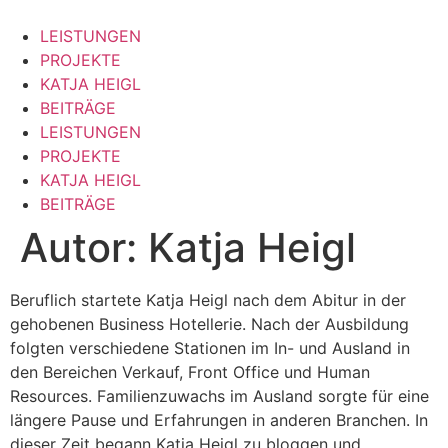
Zum
Inhalt
LEISTUNGEN
springen
PROJEKTE
KATJA HEIGL
BEITRÄGE
LEISTUNGEN
PROJEKTE
KATJA HEIGL
BEITRÄGE
Autor:
Katja Heigl
Beruflich startete Katja Heigl nach dem Abitur in der
gehobenen Business Hotellerie. Nach der Ausbildung
folgten verschiedene Stationen im In- und Ausland in
den Bereichen Verkauf, Front Office und Human
Resources. Familienzuwachs im Ausland sorgte für eine
längere Pause und Erfahrungen in anderen Branchen. In
dieser Zeit begann Katja Heigl zu bloggen und